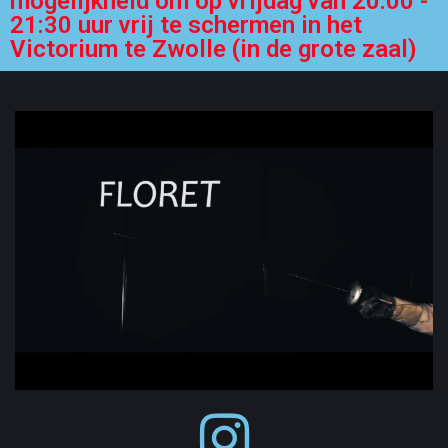
mogelijkheid om op vrijdag van 20:00 -
21:30 uur vrij te schermen in het
Victorium te Zwolle (in de grote zaal)