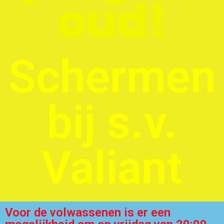
oud!
Schermen
bij s.v.
Valiant
Voor de volwassenen is er een