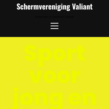
Schermvereniging Valiant
Schermen in Zwolle en 't Harde
Sport
voor
jong en